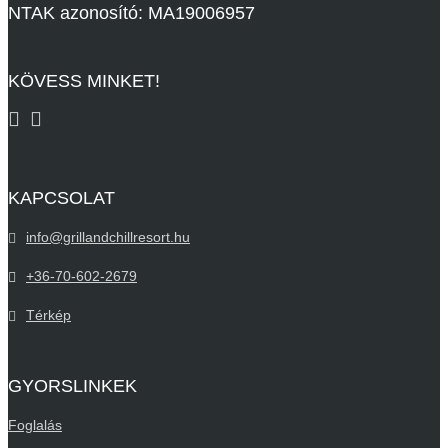
NTAK azonosító: MA19006957
KÖVESS MINKET!
KAPCSOLAT
info@grillandchillresort.hu
+36-70-602-2679
Térkép
GYORSLINKEK
Foglalás